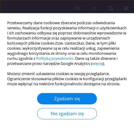
EN
PL
Przetwarzamy dane osobowe zbierane podczas odwiedzania
serwisu. Realizacja funkcji pozyskiwania informacji o użytkownikach
i ich zachowaniu odbywa się poprzez dobrowolnie wprowadzone w
formularzach informacje oraz zapisywanie w urządzeniach
końcowych plików cookies (tzw. ciasteczka). Dane, w tym pliki
cookies, wykorzystywane są w celu realizacji usług, zapewnienia
wygodnego korzystania ze strony oraz w celu monitorowania
ruchu zgodnie z
Polityką prywatności
. Dane są także zbierane i
przetwarzane przez narzędzie Google Analytics (
więcej
).
Słowo kluczowe
osoby z
Możesz zmienić ustawienia cookies w swojej przeglądarce.
niepełnosprawnością
Ograniczenie stosowania plików cookies w konfiguracji przeglądarki
może wpłynąć na niektóre funkcjonalności dostępne na stronie.
ARTYKUŁ PRZEGLĄDOWY
Zgadzam się
Rehabilitacja społeczna i zawodowa osób z
niepełnosprawnością
Nie zgadzam się
Dorota Tomczyszyn
Rozprawy Społeczne/Social Dissertations 2020;14(4):102-113