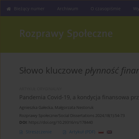
Bieżący numer
Archiwum
O czasopiśmie
Wy
Słowo kluczowe
płynność fin
ARTYKUŁ ORYGINALNY
Pandemia Covid-19, a kondycja finansowa prz
Agnieszka Gałecka
,
Małgorzata Nestoruk
Rozprawy Społeczne/Social Dissertations 2024;18(1):54-73
DOI
:
https://doi.org/10.29316/rs/178440
Streszczenie
Artykuł
(PDF)