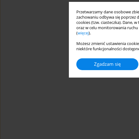
Przetwarzamy dane osobowe zbiera
zachowaniu odbywa się poprzez d
cookies (tzw. ciasteczka). Dane, w
oraz w celu monitorowania ruchu
(
więcej
).
Możesz zmienić ustawienia cookie
niektóre funkcjonalności dostępne
Zgadzam się