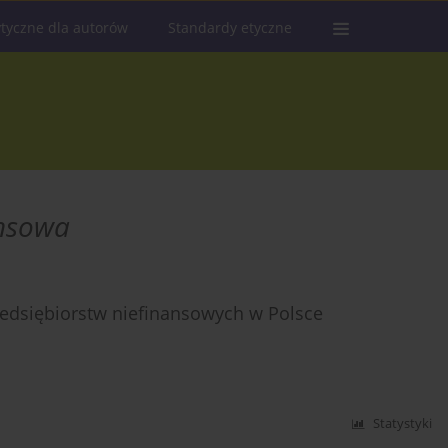
tyczne dla autorów
Standardy etyczne
ansowa
edsiębiorstw niefinansowych w Polsce
Statystyki