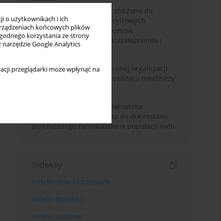
Loot boxy – mechanizmy zbliżone do
i o użytkownikach i ich
hazardu ukryte w grach cyfrowych.
rządzeniach końcowych plików
Narracyjny przegląd procesów
wygodnego korzystania ze strony
psychologicznych, ryzyka uzależnienia i
z narzędzie Google Analytics
regulacji prawnych
Znaczenie wsparcia wybranej organizacji
acji przeglądarki może wpłynąć na
pozarządowej dla samorealizacji młodzieży
pokolenia Z
Badanie osobowości i środowiska
rodzinnego w odniesieniu do dobrostanu
psychicznego nastolatków w populacji Indii
Indeksy
Indeks słów kluczowych
Indeks dziedzin
Indeks autorów