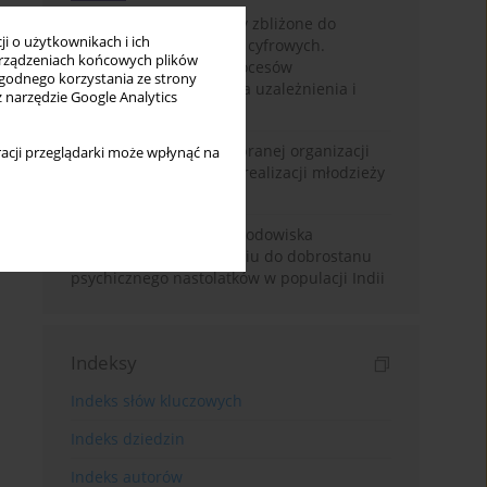
Loot boxy – mechanizmy zbliżone do
i o użytkownikach i ich
hazardu ukryte w grach cyfrowych.
rządzeniach końcowych plików
Narracyjny przegląd procesów
wygodnego korzystania ze strony
psychologicznych, ryzyka uzależnienia i
z narzędzie Google Analytics
regulacji prawnych
Znaczenie wsparcia wybranej organizacji
acji przeglądarki może wpłynąć na
pozarządowej dla samorealizacji młodzieży
pokolenia Z
Badanie osobowości i środowiska
rodzinnego w odniesieniu do dobrostanu
psychicznego nastolatków w populacji Indii
Indeksy
Indeks słów kluczowych
Indeks dziedzin
Indeks autorów