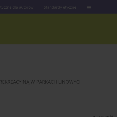
tyczne dla autorów
Standardy etyczne
REKREACYJNĄ W PARKACH LINOWYCH
Statystyki