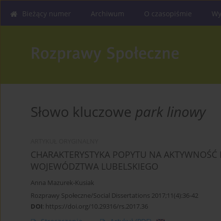
Bieżący numer
Archiwum
O czasopiśmie
Wy
Słowo kluczowe
park linowy
ARTYKUŁ ORYGINALNY
CHARAKTERYSTYKA POPYTU NA AKTYWNOŚĆ 
WOJEWÓDZTWA LUBELSKIEGO
Anna Mazurek-Kusiak
Rozprawy Społeczne/Social Dissertations 2017;11(4):36-42
DOI
:
https://doi.org/10.29316/rs.2017.36