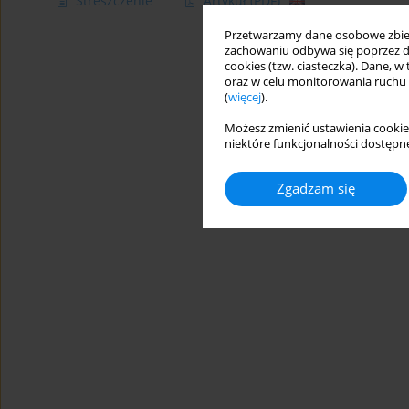
Streszczenie
Artykuł
(PDF)
Przetwarzamy dane osobowe zbiera
zachowaniu odbywa się poprzez d
cookies (tzw. ciasteczka). Dane, w
oraz w celu monitorowania ruchu
(
więcej
).
Możesz zmienić ustawienia cookie
niektóre funkcjonalności dostępne
Zgadzam się