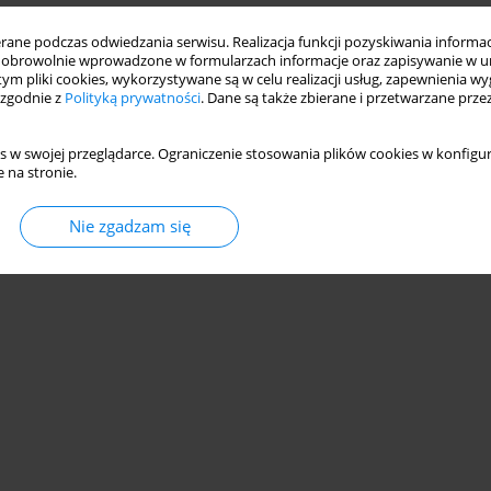
ne podczas odwiedzania serwisu. Realizacja funkcji pozyskiwania informacj
obrowolnie wprowadzone w formularzach informacje oraz zapisywanie w u
 tym pliki cookies, wykorzystywane są w celu realizacji usług, zapewnienia 
 zgodnie z
Polityką prywatności
. Dane są także zbierane i przetwarzane prze
s w swojej przeglądarce. Ograniczenie stosowania plików cookies w konfigur
 na stronie.
Nie zgadzam się