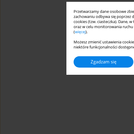
Przetwarzamy dane osobowe zbiera
zachowaniu odbywa się poprzez d
cookies (tzw. ciasteczka). Dane, w
oraz w celu monitorowania ruchu
(
więcej
).
Możesz zmienić ustawienia cookie
niektóre funkcjonalności dostępne
Zgadzam się