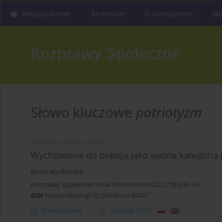
Bieżący numer
Archiwum
O czasopiśmie
Wy
Słowo kluczowe
patriotyzm
ARTYKUŁ PRZEGLĄDOWY
Wychowanie do pokoju jako ważna kategoria 
Beata Mydłowska
Rozprawy Społeczne/Social Dissertations 2021;15(3):61-74
DOI
:
https://doi.org/10.29316/rs/140447
Streszczenie
Artykuł
(PDF)