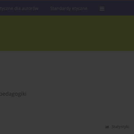
tyczne dla autorów
Standardy etyczne
pedagogiki
Statystyki