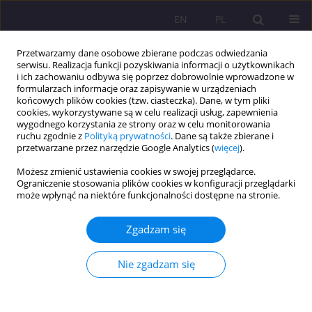
EN
PL
Przetwarzamy dane osobowe zbierane podczas odwiedzania
serwisu. Realizacja funkcji pozyskiwania informacji o użytkownikach
i ich zachowaniu odbywa się poprzez dobrowolnie wprowadzone w
formularzach informacje oraz zapisywanie w urządzeniach
końcowych plików cookies (tzw. ciasteczka). Dane, w tym pliki
cookies, wykorzystywane są w celu realizacji usług, zapewnienia
wygodnego korzystania ze strony oraz w celu monitorowania
ruchu zgodnie z
Polityką prywatności
. Dane są także zbierane i
przetwarzane przez narzędzie Google Analytics (
więcej
).
Słowo kluczowe
pedagog
Możesz zmienić ustawienia cookies w swojej przeglądarce.
Ograniczenie stosowania plików cookies w konfiguracji przeglądarki
może wpłynąć na niektóre funkcjonalności dostępne na stronie.
ROLA NAUCZYCIELA W OCHRONIE DZIECI I
MŁODZIEŻY PRZED ZAGROŻENIAMI
Zgadzam się
CYBERPRZESTRZENI
Anna Andrzejewska
Nie zgadzam się
Rozprawy Społeczne/Social Dissertations 2013;7(2):13-24
DOI
:
https://doi.org/10.29316/rs/111212
Statystyki