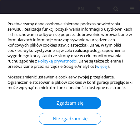
EN
PL
Przetwarzamy dane osobowe zbierane podczas odwiedzania
serwisu. Realizacja funkcji pozyskiwania informacji o użytkownikach
i ich zachowaniu odbywa się poprzez dobrowolnie wprowadzone w
formularzach informacje oraz zapisywanie w urządzeniach
końcowych plików cookies (tzw. ciasteczka). Dane, w tym pliki
cookies, wykorzystywane są w celu realizacji usług, zapewnienia
wygodnego korzystania ze strony oraz w celu monitorowania
ruchu zgodnie z
Polityką prywatności
. Dane są także zbierane i
przetwarzane przez narzędzie Google Analytics (
więcej
).
Słowo kluczowe
pedagogika
Możesz zmienić ustawienia cookies w swojej przeglądarce.
osoby
Ograniczenie stosowania plików cookies w konfiguracji przeglądarki
może wpłynąć na niektóre funkcjonalności dostępne na stronie.
ARTYKUŁ PRZEGLĄDOWY
Zgadzam się
PEDAGOGIKA JAKO REFLEKSJA NAD
WYCHOWALNOŚCIĄ: KU ZROZUMIENIU I
Nie zgadzam się
PROMOCJI LUDZKIEGO POTENCJAŁU I ASPIRACJI
MŁODYCH POKOLEŃ