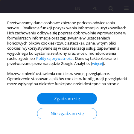
EN
PL
Przetwarzamy dane osobowe zbierane podczas odwiedzania
serwisu. Realizacja funkcji pozyskiwania informacji o użytkownikach
i ich zachowaniu odbywa się poprzez dobrowolnie wprowadzone w
formularzach informacje oraz zapisywanie w urządzeniach
końcowych plików cookies (tzw. ciasteczka). Dane, w tym pliki
cookies, wykorzystywane są w celu realizacji usług, zapewnienia
wygodnego korzystania ze strony oraz w celu monitorowania
ruchu zgodnie z
Polityką prywatności
. Dane są także zbierane i
przetwarzane przez narzędzie Google Analytics (
więcej
).
Słowo kluczowe
podmioty szkoły
Możesz zmienić ustawienia cookies w swojej przeglądarce.
Ograniczenie stosowania plików cookies w konfiguracji przeglądarki
może wpłynąć na niektóre funkcjonalności dostępne na stronie.
ARTYKUŁ ORYGINALNY
PRZYRODA JAKO WARTOŚĆ W OPINII
Zgadzam się
PODMIOTÓW SZKOŁY (W ŚWIETLE
PRZEPROWADZONYCH BADAŃ WŁASNYCH)
Nie zgadzam się
Sebastian Sobczuk
Rozprawy Społeczne/Social Dissertations 2014;8(1):36-41
DOI
:
https://doi.org/10.29316/rs/111159