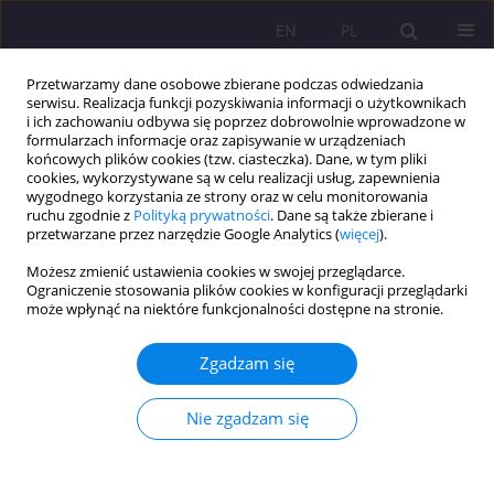
EN
PL
Przetwarzamy dane osobowe zbierane podczas odwiedzania
serwisu. Realizacja funkcji pozyskiwania informacji o użytkownikach
i ich zachowaniu odbywa się poprzez dobrowolnie wprowadzone w
formularzach informacje oraz zapisywanie w urządzeniach
końcowych plików cookies (tzw. ciasteczka). Dane, w tym pliki
cookies, wykorzystywane są w celu realizacji usług, zapewnienia
wygodnego korzystania ze strony oraz w celu monitorowania
ruchu zgodnie z
Polityką prywatności
. Dane są także zbierane i
przetwarzane przez narzędzie Google Analytics (
więcej
).
Słowo kluczowe
powiat bialski
Możesz zmienić ustawienia cookies w swojej przeglądarce.
Ograniczenie stosowania plików cookies w konfiguracji przeglądarki
może wpłynąć na niektóre funkcjonalności dostępne na stronie.
BEZPIECZEŃSTWO EDUKACYJNE ABSOLWENTÓW
SZKÓŁ PONADGIMNAZJALNYCH Z POWIATU
Zgadzam się
BIALSKIEGO I MIASTA BIAŁA PODLASKA
ZAPEWNIANE PRZEZ PSW IM. PAPIEŻA JANA
Nie zgadzam się
PAWŁA II W BIAŁEJ PODLASKIEJ W LATACH 2010-
2012
Agnieszka Smarzewska
,
Ewelina Melaniuk