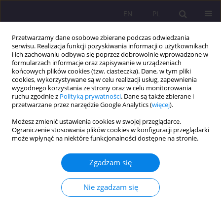
EN
PL
Przetwarzamy dane osobowe zbierane podczas odwiedzania
serwisu. Realizacja funkcji pozyskiwania informacji o użytkownikach
i ich zachowaniu odbywa się poprzez dobrowolnie wprowadzone w
formularzach informacje oraz zapisywanie w urządzeniach
końcowych plików cookies (tzw. ciasteczka). Dane, w tym pliki
cookies, wykorzystywane są w celu realizacji usług, zapewnienia
wygodnego korzystania ze strony oraz w celu monitorowania
ruchu zgodnie z
Polityką prywatności
. Dane są także zbierane i
przetwarzane przez narzędzie Google Analytics (
więcej
).
Słowo kluczowe
pozytywny
Możesz zmienić ustawienia cookies w swojej przeglądarce.
Ograniczenie stosowania plików cookies w konfiguracji przeglądarki
może wpłynąć na niektóre funkcjonalności dostępne na stronie.
ARTYKUŁ ORYGINALNY
PRZYMIOTY I PRZYWARY DETERMINUJĄCE
Zgadzam się
POSTRZEGANIE PRZEZ UCZNIÓW I STUDENTÓW
NAUCZYCIELA WYCHOWANIA FIZYCZNEGO
Nie zgadzam się
Mirosław Zalech
Rozprawy Społeczne/Social Dissertations 2017;11(3):63-70
DOI
:
https://doi.org/10.29316/rs.2017.29