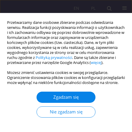
EN
PL
Przetwarzamy dane osobowe zbierane podczas odwiedzania
serwisu. Realizacja funkcji pozyskiwania informacji o użytkownikach
i ich zachowaniu odbywa się poprzez dobrowolnie wprowadzone w
formularzach informacje oraz zapisywanie w urządzeniach
końcowych plików cookies (tzw. ciasteczka). Dane, w tym pliki
cookies, wykorzystywane są w celu realizacji usług, zapewnienia
wygodnego korzystania ze strony oraz w celu monitorowania
ruchu zgodnie z
Polityką prywatności
. Dane są także zbierane i
przetwarzane przez narzędzie Google Analytics (
więcej
).
Słowo kluczowe
praca zdalna
Możesz zmienić ustawienia cookies w swojej przeglądarce.
Ograniczenie stosowania plików cookies w konfiguracji przeglądarki
może wpłynąć na niektóre funkcjonalności dostępne na stronie.
ARTYKUŁ PRZEGLĄDOWY
Cyfrowa transformacja a przyszłość zawodowa
Zgadzam się
Katarzyna Kurkiewicz
Rozprawy Społeczne/Social Dissertations 2025;19(1):121-133
Nie zgadzam się
DOI
:
https://doi.org/10.29316/rs/203146
Statystyki