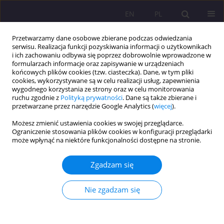
EN
PL
Przetwarzamy dane osobowe zbierane podczas odwiedzania
serwisu. Realizacja funkcji pozyskiwania informacji o użytkownikach
i ich zachowaniu odbywa się poprzez dobrowolnie wprowadzone w
formularzach informacje oraz zapisywanie w urządzeniach
końcowych plików cookies (tzw. ciasteczka). Dane, w tym pliki
cookies, wykorzystywane są w celu realizacji usług, zapewnienia
wygodnego korzystania ze strony oraz w celu monitorowania
ruchu zgodnie z
Polityką prywatności
. Dane są także zbierane i
przetwarzane przez narzędzie Google Analytics (
więcej
).
Słowo kluczowe
pracodawca
Możesz zmienić ustawienia cookies w swojej przeglądarce.
Ograniczenie stosowania plików cookies w konfiguracji przeglądarki
może wpłynąć na niektóre funkcjonalności dostępne na stronie.
WPŁYW OCENY NA DYPLOMIE NA MOŻLIWOŚĆ
ZATRUDNIENIA ABSOLWENTÓW KIERUNKU
Zgadzam się
BEZPIECZEŃSTWO NARODOWE
Agnieszka Smarzewska
,
Ewelina Melaniuk
Nie zgadzam się
Rozprawy Społeczne/Social Dissertations 2014;8(4):43-49
DOI
:
https://doi.org/10.29316/rs/111197
Statystyki