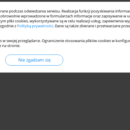
ne podczas odwiedzania serwisu. Realizacja funkcji pozyskiwania informacj
obrowolnie wprowadzone w formularzach informacje oraz zapisywanie w u
 tym pliki cookies, wykorzystywane są w celu realizacji usług, zapewnienia 
 zgodnie z
Polityką prywatności
. Dane są także zbierane i przetwarzane prze
s w swojej przeglądarce. Ograniczenie stosowania plików cookies w konfigur
 na stronie.
Nie zgadzam się