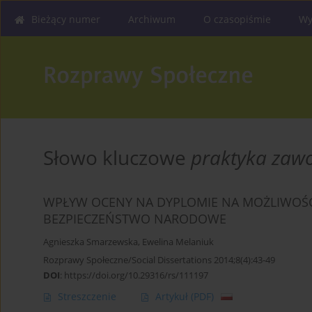
Bieżący numer
Archiwum
O czasopiśmie
Wy
Słowo kluczowe
praktyka za
WPŁYW OCENY NA DYPLOMIE NA MOŻLIWOŚ
BEZPIECZEŃSTWO NARODOWE
Agnieszka Smarzewska
,
Ewelina Melaniuk
Rozprawy Społeczne/Social Dissertations 2014;8(4):43-49
DOI
:
https://doi.org/10.29316/rs/111197
Streszczenie
Artykuł
(PDF)