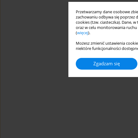
Przetwarzamy dane osobowe zbiera
zachowaniu odbywa się poprzez d
cookies (tzw. ciasteczka). Dane, w
oraz w celu monitorowania ruchu
(
więcej
).
Możesz zmienić ustawienia cookie
niektóre funkcjonalności dostępne
Zgadzam się