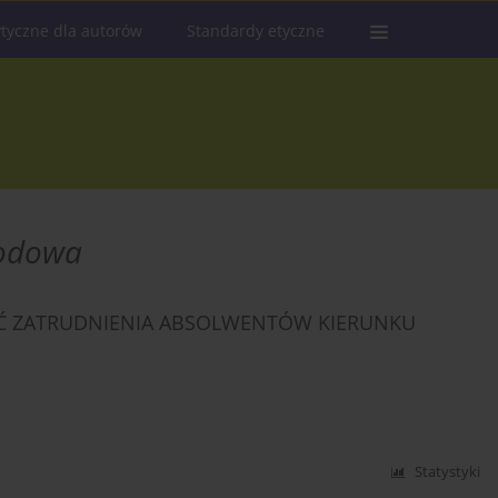
tyczne dla autorów
Standardy etyczne
wodowa
Ć ZATRUDNIENIA ABSOLWENTÓW KIERUNKU
Statystyki