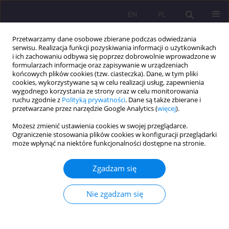
EN
PL
Przetwarzamy dane osobowe zbierane podczas odwiedzania
serwisu. Realizacja funkcji pozyskiwania informacji o użytkownikach
i ich zachowaniu odbywa się poprzez dobrowolnie wprowadzone w
formularzach informacje oraz zapisywanie w urządzeniach
końcowych plików cookies (tzw. ciasteczka). Dane, w tym pliki
cookies, wykorzystywane są w celu realizacji usług, zapewnienia
wygodnego korzystania ze strony oraz w celu monitorowania
ruchu zgodnie z
Polityką prywatności
. Dane są także zbierane i
przetwarzane przez narzędzie Google Analytics (
więcej
).
Słowo kluczowe
prawosławie
Możesz zmienić ustawienia cookies w swojej przeglądarce.
Ograniczenie stosowania plików cookies w konfiguracji przeglądarki
RODZINA – WSPÓLNOTA SAKRALNA, CZY
może wpłynąć na niektóre funkcjonalności dostępne na stronie.
ZDESAKRALIZOWANA? – IMPLIKACJE
PEDAGOGICZNE
Zgadzam się
Marian Nowak
Nie zgadzam się
Rozprawy Społeczne/Social Dissertations 2012;6(1):102-118
DOI
:
https://doi.org/10.29316/rs/111252
Statystyki