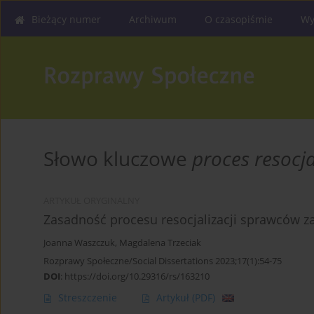
Bieżący numer
Archiwum
O czasopiśmie
Wy
Słowo kluczowe
proces resocja
ARTYKUŁ ORYGINALNY
Zasadność procesu resocjalizacji sprawców z
Joanna Waszczuk
,
Magdalena Trzeciak
Rozprawy Społeczne/Social Dissertations 2023;17(1):54-75
DOI
:
https://doi.org/10.29316/rs/163210
Streszczenie
Artykuł
(PDF)