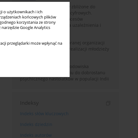
Loot boxy – mechanizmy zbliżone do
i o użytkownikach i ich
hazardu ukryte w grach cyfrowych.
rządzeniach końcowych plików
Narracyjny przegląd procesów
wygodnego korzystania ze strony
psychologicznych, ryzyka uzależnienia i
z narzędzie Google Analytics
regulacji prawnych
Znaczenie wsparcia wybranej organizacji
acji przeglądarki może wpłynąć na
pozarządowej dla samorealizacji młodzieży
pokolenia Z
Badanie osobowości i środowiska
rodzinnego w odniesieniu do dobrostanu
psychicznego nastolatków w populacji Indii
Indeksy
Indeks słów kluczowych
Indeks dziedzin
Indeks autorów