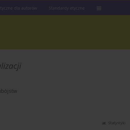
tyczne dla autorów
Standardy etyczne
lizacji
abójstw
Statystyki