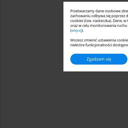
Przetwarzamy dane osobowe zbiera
zachowaniu odbywa się poprzez d
cookies (tzw. ciasteczka). Dane, w
oraz w celu monitorowania ruchu
(
więcej
).
Możesz zmienić ustawienia cookie
niektóre funkcjonalności dostępne
Zgadzam się