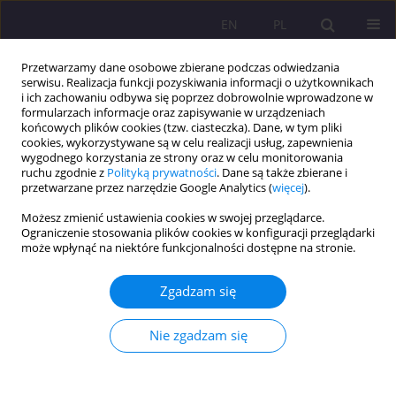
EN
PL
Przetwarzamy dane osobowe zbierane podczas odwiedzania
serwisu. Realizacja funkcji pozyskiwania informacji o użytkownikach
i ich zachowaniu odbywa się poprzez dobrowolnie wprowadzone w
formularzach informacje oraz zapisywanie w urządzeniach
końcowych plików cookies (tzw. ciasteczka). Dane, w tym pliki
cookies, wykorzystywane są w celu realizacji usług, zapewnienia
wygodnego korzystania ze strony oraz w celu monitorowania
ruchu zgodnie z
Polityką prywatności
. Dane są także zbierane i
przetwarzane przez narzędzie Google Analytics (
więcej
).
Słowo kluczowe
projekt
Możesz zmienić ustawienia cookies w swojej przeglądarce.
międzypokoleniowy Ów
Ograniczenie stosowania plików cookies w konfiguracji przeglądarki
może wpłynąć na niektóre funkcjonalności dostępne na stronie.
ARTYKUŁ ORYGINALNY
Zgadzam się
PROJEKT MIĘDZYPOKOLENIOWY – PRÓBA
ASYMILACJI
Nie zgadzam się
Wioleta Zgłobicka-Gierut
Rozprawy Społeczne/Social Dissertations 2017;11(3):30-34