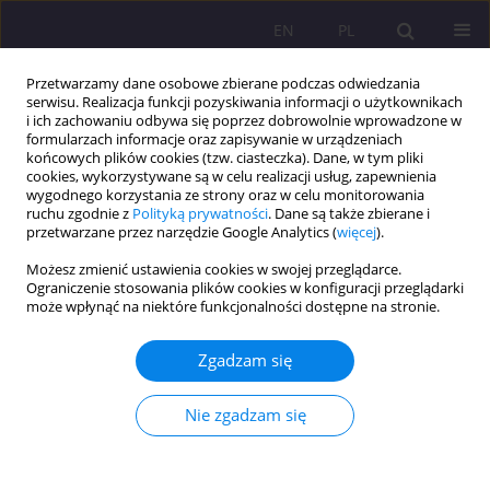
EN
PL
Przetwarzamy dane osobowe zbierane podczas odwiedzania
serwisu. Realizacja funkcji pozyskiwania informacji o użytkownikach
i ich zachowaniu odbywa się poprzez dobrowolnie wprowadzone w
formularzach informacje oraz zapisywanie w urządzeniach
końcowych plików cookies (tzw. ciasteczka). Dane, w tym pliki
cookies, wykorzystywane są w celu realizacji usług, zapewnienia
wygodnego korzystania ze strony oraz w celu monitorowania
ruchu zgodnie z
Polityką prywatności
. Dane są także zbierane i
przetwarzane przez narzędzie Google Analytics (
więcej
).
Słowo kluczowe
projekt
Możesz zmienić ustawienia cookies w swojej przeglądarce.
studencki
Ograniczenie stosowania plików cookies w konfiguracji przeglądarki
może wpłynąć na niektóre funkcjonalności dostępne na stronie.
ARTYKUŁ ORYGINALNY
Zgadzam się
RYZYKO ZAWODOWE W PRACY FIZJOTERAPEUTY
W OCENIE STUDENTÓW
Nie zgadzam się
Sebastian Nieścioruk
,
Elżbieta Rutkowska
Rozprawy Społeczne/Social Dissertations 2018;12(3):73-78