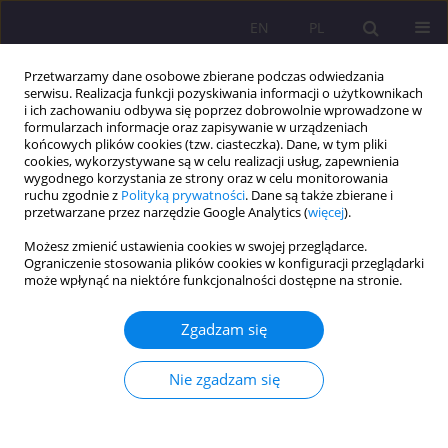
EN
PL
Przetwarzamy dane osobowe zbierane podczas odwiedzania
serwisu. Realizacja funkcji pozyskiwania informacji o użytkownikach
i ich zachowaniu odbywa się poprzez dobrowolnie wprowadzone w
formularzach informacje oraz zapisywanie w urządzeniach
końcowych plików cookies (tzw. ciasteczka). Dane, w tym pliki
cookies, wykorzystywane są w celu realizacji usług, zapewnienia
wygodnego korzystania ze strony oraz w celu monitorowania
ruchu zgodnie z
Polityką prywatności
. Dane są także zbierane i
przetwarzane przez narzędzie Google Analytics (
więcej
).
Słowo kluczowe
protestantyzm
Możesz zmienić ustawienia cookies w swojej przeglądarce.
Ograniczenie stosowania plików cookies w konfiguracji przeglądarki
może wpłynąć na niektóre funkcjonalności dostępne na stronie.
RODZINA – WSPÓLNOTA SAKRALNA, CZY
ZDESAKRALIZOWANA? – IMPLIKACJE
Zgadzam się
PEDAGOGICZNE
Marian Nowak
Nie zgadzam się
Rozprawy Społeczne/Social Dissertations 2012;6(1):102-118
DOI
:
https://doi.org/10.29316/rs/111252
Statystyki