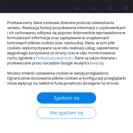
EN
PL
Przetwarzamy dane osobowe zbierane podczas odwiedzania
serwisu. Realizacja funkcji pozyskiwania informacji o użytkownikach
i ich zachowaniu odbywa się poprzez dobrowolnie wprowadzone w
formularzach informacje oraz zapisywanie w urządzeniach
końcowych plików cookies (tzw. ciasteczka). Dane, w tym pliki
cookies, wykorzystywane są w celu realizacji usług, zapewnienia
wygodnego korzystania ze strony oraz w celu monitorowania
ruchu zgodnie z
Polityką prywatności
. Dane są także zbierane i
przetwarzane przez narzędzie Google Analytics (
więcej
).
Słowo kluczowe
przedmiot
Możesz zmienić ustawienia cookies w swojej przeglądarce.
badań
Ograniczenie stosowania plików cookies w konfiguracji przeglądarki
może wpłynąć na niektóre funkcjonalności dostępne na stronie.
RELIGIA I RELIGIJNOŚĆ JAKO PRZEDMIOT BADAŃ
Zgadzam się
SOCJOLOGICZNYCH
Nie zgadzam się
Wiesław Romanowicz
Rozprawy Społeczne/Social Dissertations 2012;6(2):101-114
DOI
:
https://doi.org/10.29316/rs/111284