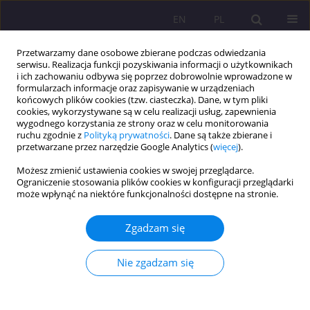
EN
PL
Przetwarzamy dane osobowe zbierane podczas odwiedzania
serwisu. Realizacja funkcji pozyskiwania informacji o użytkownikach
i ich zachowaniu odbywa się poprzez dobrowolnie wprowadzone w
formularzach informacje oraz zapisywanie w urządzeniach
końcowych plików cookies (tzw. ciasteczka). Dane, w tym pliki
cookies, wykorzystywane są w celu realizacji usług, zapewnienia
wygodnego korzystania ze strony oraz w celu monitorowania
ruchu zgodnie z
Polityką prywatności
. Dane są także zbierane i
przetwarzane przez narzędzie Google Analytics (
więcej
).
Słowo kluczowe
przekład
Możesz zmienić ustawienia cookies w swojej przeglądarce.
komiksu
Ograniczenie stosowania plików cookies w konfiguracji przeglądarki
może wpłynąć na niektóre funkcjonalności dostępne na stronie.
ARTYKUŁ ORYGINALNY
Zgadzam się
Obrazy i słowa z historią w tle. Kilka uwag
krytycznych o polskim przekładzie powieści
Nie zgadzam się
graficznej „Kinderland”
Katarzyna Barbara Tymoszuk