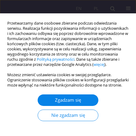
EN
PL
Przetwarzamy dane osobowe zbierane podczas odwiedzania
serwisu. Realizacja funkcji pozyskiwania informacji o użytkownikach
i ich zachowaniu odbywa się poprzez dobrowolnie wprowadzone w
formularzach informacje oraz zapisywanie w urządzeniach
końcowych plików cookies (tzw. ciasteczka). Dane, w tym pliki
cookies, wykorzystywane są w celu realizacji usług, zapewnienia
wygodnego korzystania ze strony oraz w celu monitorowania
ruchu zgodnie z
Polityką prywatności
. Dane są także zbierane i
przetwarzane przez narzędzie Google Analytics (
więcej
).
Słowo kluczowe
przekształcenia
Możesz zmienić ustawienia cookies w swojej przeglądarce.
na rynku pracy
Ograniczenie stosowania plików cookies w konfiguracji przeglądarki
może wpłynąć na niektóre funkcjonalności dostępne na stronie.
STRUKTURA ZAWODOWA I SPOŁECZNA
Zgadzam się
PERCEPCJA PROFESJI W POLSCE. UJĘCIE
SOCJOLOGICZNE
Nie zgadzam się
Jan Maciejewski
,
Katarzyna Dojwa
Rozprawy Społeczne/Social Dissertations 2010;4(2):41-58