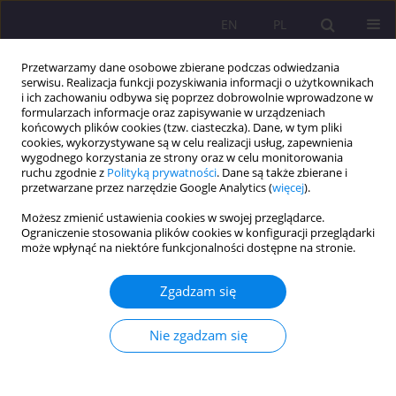
EN
PL
Przetwarzamy dane osobowe zbierane podczas odwiedzania
serwisu. Realizacja funkcji pozyskiwania informacji o użytkownikach
i ich zachowaniu odbywa się poprzez dobrowolnie wprowadzone w
formularzach informacje oraz zapisywanie w urządzeniach
końcowych plików cookies (tzw. ciasteczka). Dane, w tym pliki
cookies, wykorzystywane są w celu realizacji usług, zapewnienia
wygodnego korzystania ze strony oraz w celu monitorowania
ruchu zgodnie z
Polityką prywatności
. Dane są także zbierane i
przetwarzane przez narzędzie Google Analytics (
więcej
).
Słowo kluczowe
przymuszające
Możesz zmienić ustawienia cookies w swojej przeglądarce.
Ograniczenie stosowania plików cookies w konfiguracji przeglądarki
może wpłynąć na niektóre funkcjonalności dostępne na stronie.
ARTYKUŁ PRZEGLĄDOWY
DRĘCZENIE RÓWIEŚNIKÓW JAKO STRATEGIA
Zgadzam się
OSIĄGANIA WŁASNYCH CELÓW W ŚWIETLE
BADAŃ NAD SPOŁECZNĄ DOMINACJĄ I
Nie zgadzam się
DZIAŁANIAMI PRZYMUSZAJĄCYMI
Aleksandra Tłuściak-Deliowska
Rozprawy Społeczne/Social Dissertations 2017;11(2):7-13