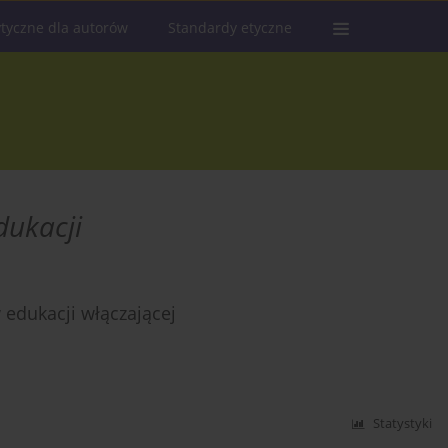
tyczne dla autorów
Standardy etyczne
dukacji
 edukacji włączającej
Statystyki