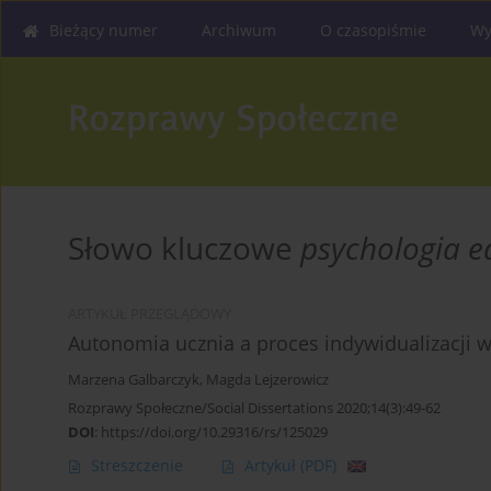
Bieżący numer
Archiwum
O czasopiśmie
Wy
Słowo kluczowe
psychologia e
ARTYKUŁ PRZEGLĄDOWY
Autonomia ucznia a proces indywidualizacji w
Marzena Galbarczyk
,
Magda Lejzerowicz
Rozprawy Społeczne/Social Dissertations 2020;14(3):49-62
DOI
:
https://doi.org/10.29316/rs/125029
Streszczenie
Artykuł
(PDF)