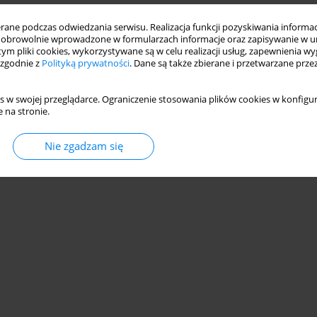
ne podczas odwiedzania serwisu. Realizacja funkcji pozyskiwania informacj
obrowolnie wprowadzone w formularzach informacje oraz zapisywanie w u
 tym pliki cookies, wykorzystywane są w celu realizacji usług, zapewnienia 
 zgodnie z
Polityką prywatności
. Dane są także zbierane i przetwarzane prze
s w swojej przeglądarce. Ograniczenie stosowania plików cookies w konfigur
 na stronie.
Nie zgadzam się