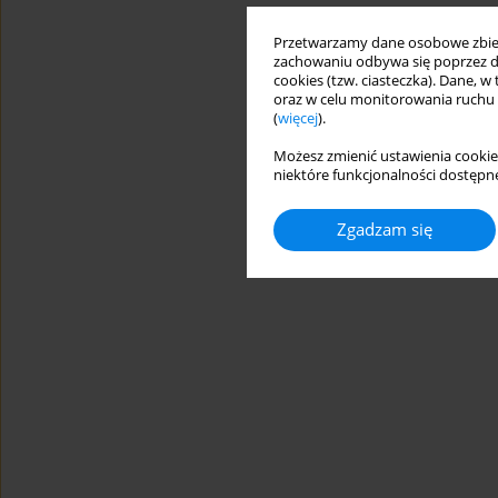
Przetwarzamy dane osobowe zbiera
zachowaniu odbywa się poprzez d
cookies (tzw. ciasteczka). Dane, w
oraz w celu monitorowania ruchu
(
więcej
).
Możesz zmienić ustawienia cookie
niektóre funkcjonalności dostępne
Zgadzam się