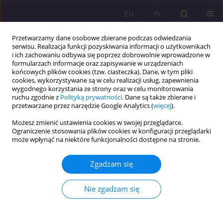
EN
PL
Przetwarzamy dane osobowe zbierane podczas odwiedzania
serwisu. Realizacja funkcji pozyskiwania informacji o użytkownikach
i ich zachowaniu odbywa się poprzez dobrowolnie wprowadzone w
formularzach informacje oraz zapisywanie w urządzeniach
końcowych plików cookies (tzw. ciasteczka). Dane, w tym pliki
cookies, wykorzystywane są w celu realizacji usług, zapewnienia
wygodnego korzystania ze strony oraz w celu monitorowania
ruchu zgodnie z
Polityką prywatności
. Dane są także zbierane i
przetwarzane przez narzędzie Google Analytics (
więcej
).
Słowo kluczowe
pzredszkole
Możesz zmienić ustawienia cookies w swojej przeglądarce.
Ograniczenie stosowania plików cookies w konfiguracji przeglądarki
może wpłynąć na niektóre funkcjonalności dostępne na stronie.
ARTYKUŁ ORYGINALNY
Tradycyjne i nowoczesne formy współpracy
Zgadzam się
przedszkola z rodziną: w w stronę społeczeństwa
sieci
Nie zgadzam się
Joanna Waszczuk
,
Barbara Struk
,
Anna Sawczuk
Rozprawy Społeczne/Social Dissertations 2024;18(1):87-97
DOI
:
https://doi.org/10.29316/rs/183593