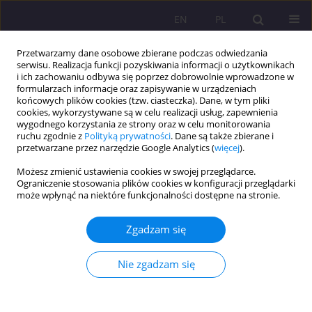
EN
PL
Przetwarzamy dane osobowe zbierane podczas odwiedzania
serwisu. Realizacja funkcji pozyskiwania informacji o użytkownikach
i ich zachowaniu odbywa się poprzez dobrowolnie wprowadzone w
formularzach informacje oraz zapisywanie w urządzeniach
końcowych plików cookies (tzw. ciasteczka). Dane, w tym pliki
cookies, wykorzystywane są w celu realizacji usług, zapewnienia
wygodnego korzystania ze strony oraz w celu monitorowania
ruchu zgodnie z
Polityką prywatności
. Dane są także zbierane i
przetwarzane przez narzędzie Google Analytics (
więcej
).
Słowo kluczowe
reformy
Możesz zmienić ustawienia cookies w swojej przeglądarce.
Ograniczenie stosowania plików cookies w konfiguracji przeglądarki
może wpłynąć na niektóre funkcjonalności dostępne na stronie.
PODSTAWY EDUKACYJNE NA PRZEŁOMIE XX I XXI
WIEKU W ŚWIETLE RAPORTÓW OŚWIATOWYCH
Zgadzam się
Anna Klim-Klimaszewska
Rozprawy Społeczne/Social Dissertations 2011;5(1):3-18
Nie zgadzam się
DOI
:
https://doi.org/10.29316/rs/111294
Statystyki