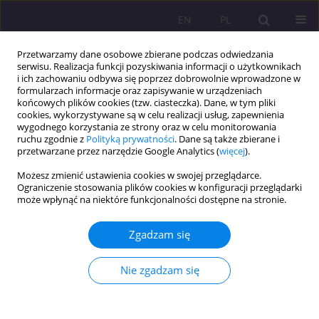
EN
PL
Przetwarzamy dane osobowe zbierane podczas odwiedzania
serwisu. Realizacja funkcji pozyskiwania informacji o użytkownikach
i ich zachowaniu odbywa się poprzez dobrowolnie wprowadzone w
formularzach informacje oraz zapisywanie w urządzeniach
końcowych plików cookies (tzw. ciasteczka). Dane, w tym pliki
cookies, wykorzystywane są w celu realizacji usług, zapewnienia
wygodnego korzystania ze strony oraz w celu monitorowania
ruchu zgodnie z
Polityką prywatności
. Dane są także zbierane i
przetwarzane przez narzędzie Google Analytics (
więcej
).
Słowo kluczowe
region
Możesz zmienić ustawienia cookies w swojej przeglądarce.
Ograniczenie stosowania plików cookies w konfiguracji przeglądarki
może wpłynąć na niektóre funkcjonalności dostępne na stronie.
ARTYKUŁ ORYGINALNY
Kultura aksjologicznego zrównoważenia jako
Zgadzam się
produkt mechanizmu regionalnej dywersyfikacji
Magdalena Maria Zdun
Nie zgadzam się
Rozprawy Społeczne/Social Dissertations 2025;19(1):1-13
DOI
:
https://doi.org/10.29316/rs/199631
Statystyki