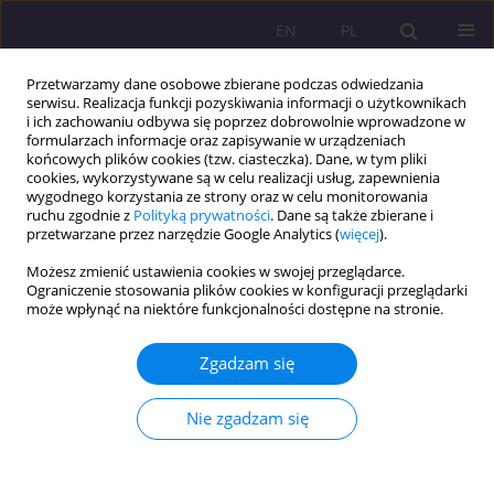
EN
PL
Przetwarzamy dane osobowe zbierane podczas odwiedzania
serwisu. Realizacja funkcji pozyskiwania informacji o użytkownikach
i ich zachowaniu odbywa się poprzez dobrowolnie wprowadzone w
formularzach informacje oraz zapisywanie w urządzeniach
końcowych plików cookies (tzw. ciasteczka). Dane, w tym pliki
cookies, wykorzystywane są w celu realizacji usług, zapewnienia
wygodnego korzystania ze strony oraz w celu monitorowania
ruchu zgodnie z
Polityką prywatności
. Dane są także zbierane i
przetwarzane przez narzędzie Google Analytics (
więcej
).
Słowo kluczowe
rodzina
Możesz zmienić ustawienia cookies w swojej przeglądarce.
dysfunkcyjna
Ograniczenie stosowania plików cookies w konfiguracji przeglądarki
może wpłynąć na niektóre funkcjonalności dostępne na stronie.
RODZINA ZASTĘPCZA JAKO FORMA WSPARCIA
Zgadzam się
RODZINY DYSFUNKCYJNEJ
Nie zgadzam się
Marzena Ruszkowska
Rozprawy Społeczne/Social Dissertations 2013;7(2):5-12
DOI
:
https://doi.org/10.29316/rs/111213