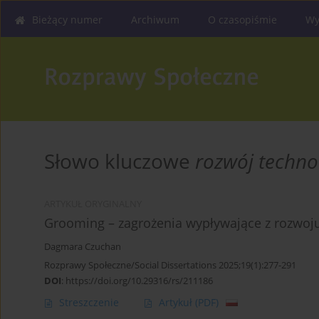
Bieżący numer
Archiwum
O czasopiśmie
Wy
Słowo kluczowe
rozwój techno
ARTYKUŁ ORYGINALNY
Grooming – zagrożenia wypływające z rozwoju
Dagmara Czuchan
Rozprawy Społeczne/Social Dissertations 2025;19(1):277-291
DOI
:
https://doi.org/10.29316/rs/211186
Streszczenie
Artykuł
(PDF)