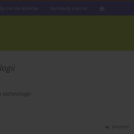
tyczne dla autorów
Standardy etyczne
logii
 technologii
Statystyki