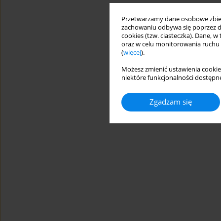
Przetwarzamy dane osobowe zbiera
zachowaniu odbywa się poprzez d
cookies (tzw. ciasteczka). Dane, w
oraz w celu monitorowania ruchu
(
więcej
).
Możesz zmienić ustawienia cookie
niektóre funkcjonalności dostępne
Zgadzam się