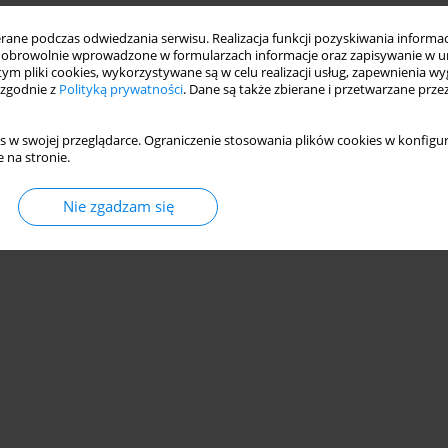
ne podczas odwiedzania serwisu. Realizacja funkcji pozyskiwania informacj
obrowolnie wprowadzone w formularzach informacje oraz zapisywanie w u
 tym pliki cookies, wykorzystywane są w celu realizacji usług, zapewnienia 
 zgodnie z
Polityką prywatności
. Dane są także zbierane i przetwarzane prze
s w swojej przeglądarce. Ograniczenie stosowania plików cookies w konfigur
 na stronie.
Nie zgadzam się