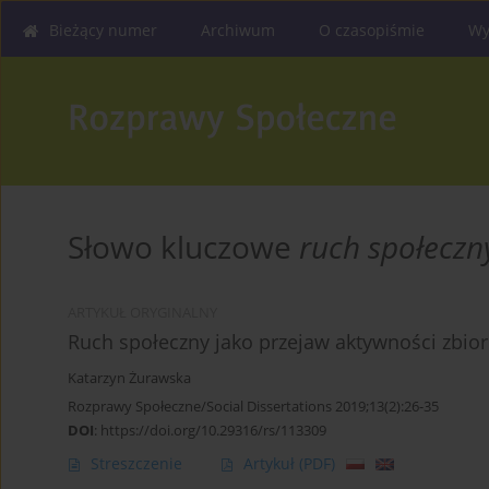
Bieżący numer
Archiwum
O czasopiśmie
Wy
Słowo kluczowe
ruch społeczn
ARTYKUŁ ORYGINALNY
Ruch społeczny jako przejaw aktywności zbio
Katarzyn Żurawska
Rozprawy Społeczne/Social Dissertations 2019;13(2):26-35
DOI
:
https://doi.org/10.29316/rs/113309
Streszczenie
Artykuł
(PDF)