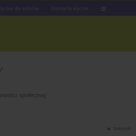
tyczne dla autorów
Standardy etyczne
y
rowości społecznej
Statystyki