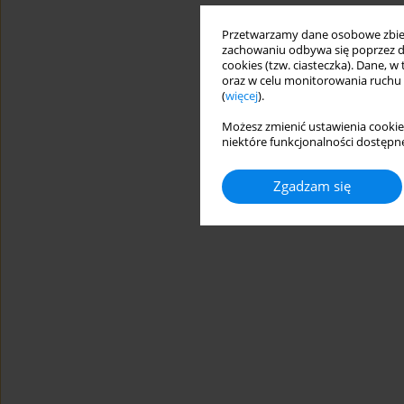
Przetwarzamy dane osobowe zbiera
zachowaniu odbywa się poprzez d
cookies (tzw. ciasteczka). Dane, w
oraz w celu monitorowania ruchu
(
więcej
).
Możesz zmienić ustawienia cookie
niektóre funkcjonalności dostępne
Zgadzam się