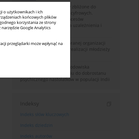
Loot boxy – mechanizmy zbliżone do
i o użytkownikach i ich
hazardu ukryte w grach cyfrowych.
rządzeniach końcowych plików
Narracyjny przegląd procesów
wygodnego korzystania ze strony
psychologicznych, ryzyka uzależnienia i
z narzędzie Google Analytics
regulacji prawnych
Znaczenie wsparcia wybranej organizacji
acji przeglądarki może wpłynąć na
pozarządowej dla samorealizacji młodzieży
pokolenia Z
Badanie osobowości i środowiska
rodzinnego w odniesieniu do dobrostanu
psychicznego nastolatków w populacji Indii
Indeksy
Indeks słów kluczowych
Indeks dziedzin
Indeks autorów