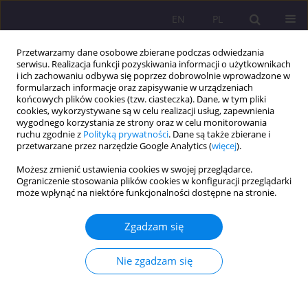
EN
PL
Przetwarzamy dane osobowe zbierane podczas odwiedzania
serwisu. Realizacja funkcji pozyskiwania informacji o użytkownikach
i ich zachowaniu odbywa się poprzez dobrowolnie wprowadzone w
formularzach informacje oraz zapisywanie w urządzeniach
końcowych plików cookies (tzw. ciasteczka). Dane, w tym pliki
cookies, wykorzystywane są w celu realizacji usług, zapewnienia
wygodnego korzystania ze strony oraz w celu monitorowania
ruchu zgodnie z
Polityką prywatności
. Dane są także zbierane i
przetwarzane przez narzędzie Google Analytics (
więcej
).
Słowo kluczowe
rynek pracy
Możesz zmienić ustawienia cookies w swojej przeglądarce.
przyszłości
Ograniczenie stosowania plików cookies w konfiguracji przeglądarki
może wpłynąć na niektóre funkcjonalności dostępne na stronie.
ARTYKUŁ ORYGINALNY
Zgadzam się
Percepcja gospodarki 4.0 i rynku pracy
przyszłości przez pracujących studentów
Nie zgadzam się
Teresa Myjak
Rozprawy Społeczne/Social Dissertations 2025;19(1):87-96