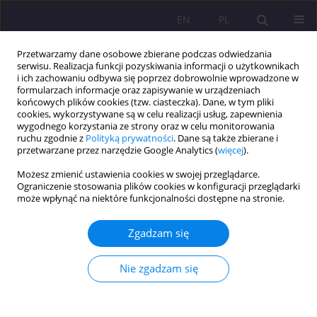
EN
PL
Przetwarzamy dane osobowe zbierane podczas odwiedzania
serwisu. Realizacja funkcji pozyskiwania informacji o użytkownikach
i ich zachowaniu odbywa się poprzez dobrowolnie wprowadzone w
formularzach informacje oraz zapisywanie w urządzeniach
końcowych plików cookies (tzw. ciasteczka). Dane, w tym pliki
cookies, wykorzystywane są w celu realizacji usług, zapewnienia
wygodnego korzystania ze strony oraz w celu monitorowania
ruchu zgodnie z
Polityką prywatności
. Dane są także zbierane i
przetwarzane przez narzędzie Google Analytics (
więcej
).
Słowo kluczowe
sąd
Możesz zmienić ustawienia cookies w swojej przeglądarce.
Ograniczenie stosowania plików cookies w konfiguracji przeglądarki
może wpłynąć na niektóre funkcjonalności dostępne na stronie.
ARTYKUŁ ORYGINALNY
PRZESTĘPCZOŚĆ KRYMINALNA W OKRESIE
Zgadzam się
MIĘDZYWOJENNYM NA OBSZARZE SIEDLECKIEGO
OKRĘGU SĄDOWEGO. SPRAWCA, MOTYW, KARA
Nie zgadzam się
Danuta Sowińska
Rozprawy Społeczne/Social Dissertations 2015;9(3):38-50
DOI
:
https://doi.org/10.29316/rs/111103