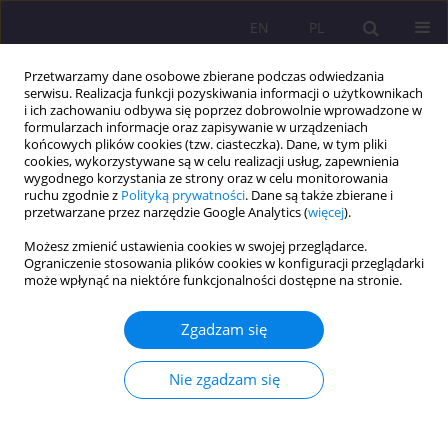
EN
PL
Przetwarzamy dane osobowe zbierane podczas odwiedzania
serwisu. Realizacja funkcji pozyskiwania informacji o użytkownikach
i ich zachowaniu odbywa się poprzez dobrowolnie wprowadzone w
formularzach informacje oraz zapisywanie w urządzeniach
końcowych plików cookies (tzw. ciasteczka). Dane, w tym pliki
cookies, wykorzystywane są w celu realizacji usług, zapewnienia
wygodnego korzystania ze strony oraz w celu monitorowania
ruchu zgodnie z
Polityką prywatności
. Dane są także zbierane i
przetwarzane przez narzędzie Google Analytics (
więcej
).
Słowo kluczowe
sakralizacja
Możesz zmienić ustawienia cookies w swojej przeglądarce.
Ograniczenie stosowania plików cookies w konfiguracji przeglądarki
może wpłynąć na niektóre funkcjonalności dostępne na stronie.
RODZINA – WSPÓLNOTA SAKRALNA, CZY
ZDESAKRALIZOWANA? – IMPLIKACJE
Zgadzam się
PEDAGOGICZNE
Marian Nowak
Nie zgadzam się
Rozprawy Społeczne/Social Dissertations 2012;6(1):102-118
DOI
:
https://doi.org/10.29316/rs/111252
Statystyki