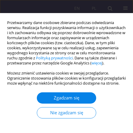
EN
PL
Przetwarzamy dane osobowe zbierane podczas odwiedzania
serwisu. Realizacja funkcji pozyskiwania informacji o użytkownikach
i ich zachowaniu odbywa się poprzez dobrowolnie wprowadzone w
formularzach informacje oraz zapisywanie w urządzeniach
końcowych plików cookies (tzw. ciasteczka). Dane, w tym pliki
cookies, wykorzystywane są w celu realizacji usług, zapewnienia
wygodnego korzystania ze strony oraz w celu monitorowania
ruchu zgodnie z
Polityką prywatności
. Dane są także zbierane i
przetwarzane przez narzędzie Google Analytics (
więcej
).
Słowo kluczowe
sportowiec
Możesz zmienić ustawienia cookies w swojej przeglądarce.
Ograniczenie stosowania plików cookies w konfiguracji przeglądarki
może wpłynąć na niektóre funkcjonalności dostępne na stronie.
ARTYKUŁ ORYGINALNY
THE DILEMMA OF SPIRITUAL AND MORAL
Zgadzam się
PERSONAL DEVELOPMENT OF MODERN
STUDENT-ATHLETES
Nie zgadzam się
Elena Zakolodnaya
Rozprawy Społeczne/Social Dissertations 2015;9(2):14-18
DOI
:
https://doi.org/10.29316/rs/111089