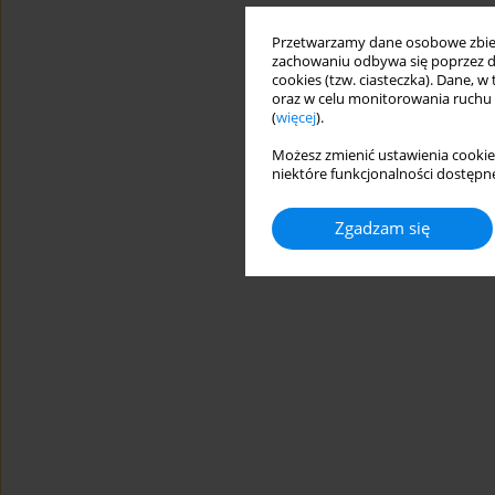
Przetwarzamy dane osobowe zbiera
zachowaniu odbywa się poprzez d
cookies (tzw. ciasteczka). Dane, w
oraz w celu monitorowania ruchu
(
więcej
).
Możesz zmienić ustawienia cookie
niektóre funkcjonalności dostępne
Zgadzam się