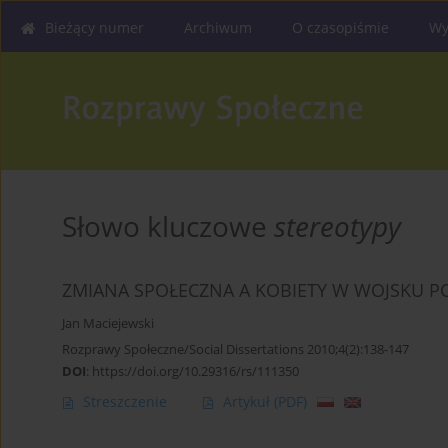
Bieżący numer
Archiwum
O czasopiśmie
Wy
Słowo kluczowe
stereotypy
ZMIANA SPOŁECZNA A KOBIETY W WOJSKU P
Jan Maciejewski
Rozprawy Społeczne/Social Dissertations 2010;4(2):138-147
DOI
:
https://doi.org/10.29316/rs/111350
Streszczenie
Artykuł
(PDF)