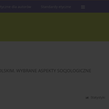
tyczne dla autorów
Standardy etyczne
OLSKIM. WYBRANE ASPEKTY SOCJOLOGICZNE
Statystyki