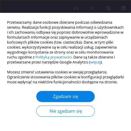
EN
PL
Przetwarzamy dane osobowe zbierane podczas odwiedzania
serwisu. Realizacja funkcji pozyskiwania informacji o użytkownikach
i ich zachowaniu odbywa się poprzez dobrowolnie wprowadzone w
formularzach informacje oraz zapisywanie w urządzeniach
końcowych plików cookies (tzw. ciasteczka). Dane, w tym pliki
cookies, wykorzystywane są w celu realizacji usług, zapewnienia
wygodnego korzystania ze strony oraz w celu monitorowania
ruchu zgodnie z
Polityką prywatności
. Dane są także zbierane i
przetwarzane przez narzędzie Google Analytics (
więcej
).
Słowo kluczowe
system rodziny
Możesz zmienić ustawienia cookies w swojej przeglądarce.
Ograniczenie stosowania plików cookies w konfiguracji przeglądarki
może wpłynąć na niektóre funkcjonalności dostępne na stronie.
ARTYKUŁ PRZEGLĄDOWY
Zaburzenia afektywne rodzica a ryzyko
Zgadzam się
dysfunkcyjności systemu rodzinnego
Natalia Gałązka
Nie zgadzam się
Rozprawy Społeczne/Social Dissertations 2024;18(1):171-188
DOI
:
https://doi.org/10.29316/rs/184027
Statystyki