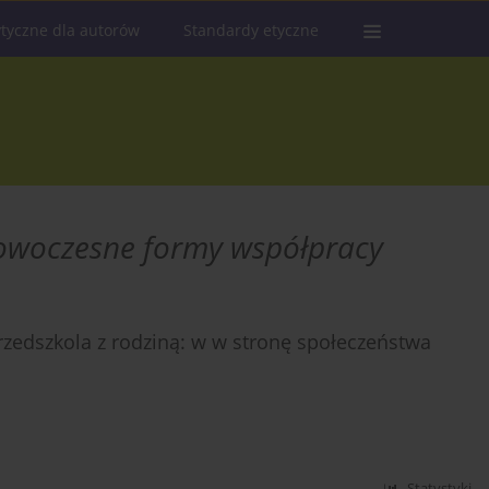
tyczne dla autorów
Standardy etyczne
nowoczesne formy współpracy
zedszkola z rodziną: w w stronę społeczeństwa
Statystyki