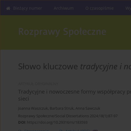
Bieżący numer
Archiwum
O czasopiśmie
Wy
Słowo kluczowe
tradycyjne i 
ARTYKUŁ ORYGINALNY
Tradycyjne i nowoczesne formy współpracy pr
sieci
Joanna Waszczuk
,
Barbara Struk
,
Anna Sawczuk
Rozprawy Społeczne/Social Dissertations 2024;18(1):87-97
DOI
:
https://doi.org/10.29316/rs/183593