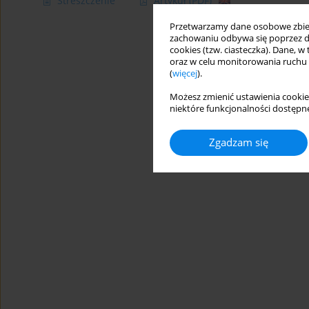
Streszczenie
Artykuł
(PDF)
Przetwarzamy dane osobowe zbiera
zachowaniu odbywa się poprzez d
cookies (tzw. ciasteczka). Dane, w
oraz w celu monitorowania ruchu
(
więcej
).
Możesz zmienić ustawienia cookie
niektóre funkcjonalności dostępne
Zgadzam się