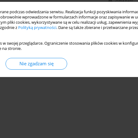
ne podczas odwiedzania serwisu. Realizacja funkcji pozyskiwania informacj
obrowolnie wprowadzone w formularzach informacje oraz zapisywanie w u
 tym pliki cookies, wykorzystywane są w celu realizacji usług, zapewnienia 
 zgodnie z
Polityką prywatności
. Dane są także zbierane i przetwarzane prze
s w swojej przeglądarce. Ograniczenie stosowania plików cookies w konfigur
 na stronie.
Nie zgadzam się