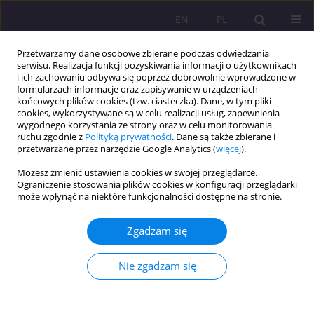
EN
PL
Przetwarzamy dane osobowe zbierane podczas odwiedzania
serwisu. Realizacja funkcji pozyskiwania informacji o użytkownikach
i ich zachowaniu odbywa się poprzez dobrowolnie wprowadzone w
formularzach informacje oraz zapisywanie w urządzeniach
końcowych plików cookies (tzw. ciasteczka). Dane, w tym pliki
cookies, wykorzystywane są w celu realizacji usług, zapewnienia
wygodnego korzystania ze strony oraz w celu monitorowania
ruchu zgodnie z
Polityką prywatności
. Dane są także zbierane i
przetwarzane przez narzędzie Google Analytics (
więcej
).
Słowo kluczowe
uczniowie
Możesz zmienić ustawienia cookies w swojej przeglądarce.
Ograniczenie stosowania plików cookies w konfiguracji przeglądarki
ARTYKUŁ ORYGINALNY
może wpłynąć na niektóre funkcjonalności dostępne na stronie.
Zdrowie uczniów – współczesne wyzwania
organizacyjne i prawne
Zgadzam się
Julia Aleksandrowicz
,
Wojciech Sidorowicz
Nie zgadzam się
Rozprawy Społeczne/Social Dissertations 2025;19(1):67-75
DOI
:
https://doi.org/10.29316/rs/200544
Statystyki