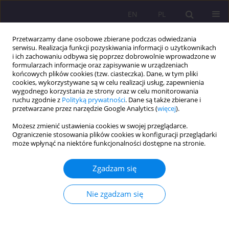
EN
PL
Przetwarzamy dane osobowe zbierane podczas odwiedzania
serwisu. Realizacja funkcji pozyskiwania informacji o użytkownikach
i ich zachowaniu odbywa się poprzez dobrowolnie wprowadzone w
formularzach informacje oraz zapisywanie w urządzeniach
końcowych plików cookies (tzw. ciasteczka). Dane, w tym pliki
cookies, wykorzystywane są w celu realizacji usług, zapewnienia
wygodnego korzystania ze strony oraz w celu monitorowania
ruchu zgodnie z
Polityką prywatności
. Dane są także zbierane i
przetwarzane przez narzędzie Google Analytics (
więcej
).
Słowo kluczowe
wiedza
Możesz zmienić ustawienia cookies w swojej przeglądarce.
Ograniczenie stosowania plików cookies w konfiguracji przeglądarki
ARTYKUŁ ORYGINALNY
może wpłynąć na niektóre funkcjonalności dostępne na stronie.
Wykorzystanie opowiadań w edukacji i integracji
międzypokoleniowej - aplikacja dorobku myśli i
Zgadzam się
praktyki pedagogicznej Edmunda Bojanowskiego
Nie zgadzam się
Lidia Pietruszka
Rozprawy Społeczne/Social Dissertations 2020;14(2):14-26
DOI
:
https://doi.org/10.29316/rs/124414
Statystyki