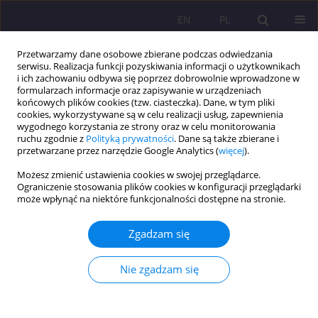
EN
PL
Przetwarzamy dane osobowe zbierane podczas odwiedzania
serwisu. Realizacja funkcji pozyskiwania informacji o użytkownikach
i ich zachowaniu odbywa się poprzez dobrowolnie wprowadzone w
formularzach informacje oraz zapisywanie w urządzeniach
końcowych plików cookies (tzw. ciasteczka). Dane, w tym pliki
cookies, wykorzystywane są w celu realizacji usług, zapewnienia
wygodnego korzystania ze strony oraz w celu monitorowania
ruchu zgodnie z
Polityką prywatności
. Dane są także zbierane i
przetwarzane przez narzędzie Google Analytics (
więcej
).
Słowo kluczowe
wzmacniacze
Możesz zmienić ustawienia cookies w swojej przeglądarce.
mózgu
Ograniczenie stosowania plików cookies w konfiguracji przeglądarki
może wpłynąć na niektóre funkcjonalności dostępne na stronie.
ARTYKUŁ ORYGINALNY
Zgadzam się
Leki nootropowe Metoda wspomagająca pamięć i
koncentrację w pracy i nauce
Nie zgadzam się
Robert Jarosław Modrzyński
Rozprawy Społeczne/Social Dissertations 2021;15(2):117-125