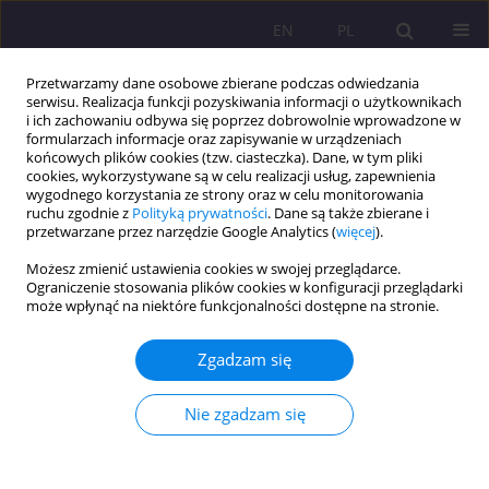
EN
PL
Przetwarzamy dane osobowe zbierane podczas odwiedzania
serwisu. Realizacja funkcji pozyskiwania informacji o użytkownikach
i ich zachowaniu odbywa się poprzez dobrowolnie wprowadzone w
formularzach informacje oraz zapisywanie w urządzeniach
końcowych plików cookies (tzw. ciasteczka). Dane, w tym pliki
cookies, wykorzystywane są w celu realizacji usług, zapewnienia
wygodnego korzystania ze strony oraz w celu monitorowania
ruchu zgodnie z
Polityką prywatności
. Dane są także zbierane i
przetwarzane przez narzędzie Google Analytics (
więcej
).
Słowo kluczowe
związek teorii z
Możesz zmienić ustawienia cookies w swojej przeglądarce.
praktyką
Ograniczenie stosowania plików cookies w konfiguracji przeglądarki
może wpłynąć na niektóre funkcjonalności dostępne na stronie.
ARTYKUŁ ORYGINALNY
Zgadzam się
UWAGI NA TEMAT NAUCZANIA MARKETINGU NA
KIERUNKU ZARZĄDZANIE O PROFILU
Nie zgadzam się
PRAKTYCZNYM
Jacek Kamiński