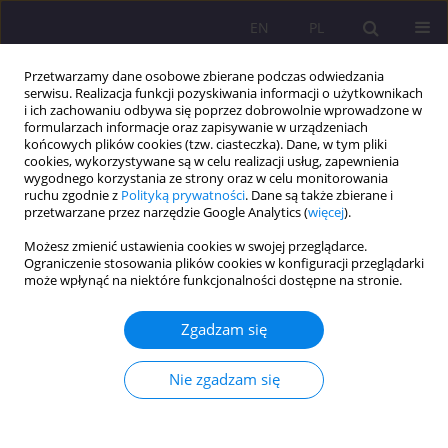
EN
PL
Przetwarzamy dane osobowe zbierane podczas odwiedzania
serwisu. Realizacja funkcji pozyskiwania informacji o użytkownikach
i ich zachowaniu odbywa się poprzez dobrowolnie wprowadzone w
formularzach informacje oraz zapisywanie w urządzeniach
końcowych plików cookies (tzw. ciasteczka). Dane, w tym pliki
cookies, wykorzystywane są w celu realizacji usług, zapewnienia
wygodnego korzystania ze strony oraz w celu monitorowania
ruchu zgodnie z
Polityką prywatności
. Dane są także zbierane i
przetwarzane przez narzędzie Google Analytics (
więcej
).
Słowo kluczowe
zwyczaje
Możesz zmienić ustawienia cookies w swojej przeglądarce.
Ograniczenie stosowania plików cookies w konfiguracji przeglądarki
może wpłynąć na niektóre funkcjonalności dostępne na stronie.
ARTYKUŁ ORYGINALNY
ZWYCZAJE, OBRZĘDY I WIERZENIA ZWIĄZANE Z
Zgadzam się
NARODZINAMI I WYCHOWANIEM DZIECKA.
STUDIUM NA PODSTAWIE WSI BIAŁOBRZEGI W
Nie zgadzam się
WOJEWÓDZTWIE LUBELSKIM
Małgorzata Gruchoła
Rozprawy Społeczne/Social Dissertations 2015;9(3):29-37