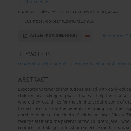
More details
Rozprawy Społeczne/Social Dissertations 2019;13(1):43-48
DOI:
https://doi.org/10.29316/rs.2019.05
Article
(PDF, 368.65 kB)
References
(1
KEYWORDS
cooperation with parents
early education and care ins
ABSTRACT
Expectations towards institutions tasked with early educ
children are looking for places that will help them to raise 
where they would like for the child to acquire some of th
the article is to show the benefits stemming from the co
enrolled in one of the children’s clubs in Lower Silesia. 
facility’s staff and the parents of two children: Jacek, w
contacts, and Małgosia, in whom selective mutism was sus