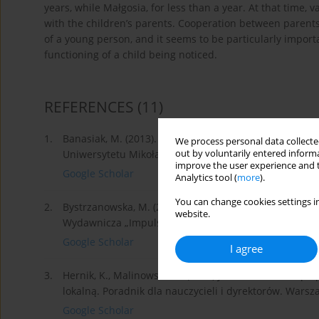
years, while Małgosia, for less than a year. At that time, 
with the children’s parents. Cooperation between parent
of a young person, and it seems to be particularly import
functioning of a child being noticed.
REFERENCES
(11)
1.
Banasiak, M. (2013). Współpraca rodziców ze szkołą w
We process personal data collected
out by voluntarily entered informa
Uniwersytetu Mikołaja Kopernika. Pobrane z:
https://
improve the user experience and t
Google Scholar
Analytics tool (
more
).
You can change cookies settings in
2.
Bystrzanowska, M. (2017). Mutyzm wybiórczy – Poradnik
website.
Wydawnicza „Impuls”.
Google Scholar
I agree
3.
Hernik, K., Malinowska, K. (2015) Jak skutecznie wspó
lokalną. Poradnik dla nauczycieli i dyrektorów. Wars
Google Scholar