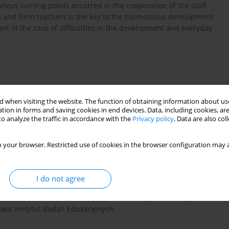
various turning points occurred in the cooperation of the staff
s and form teachers is the key to the harmonious development
ant in the case of difficulties in the development and everyday
 kontekście reformy edukacji w Polsce, Toruń: Repozytorium
 when visiting the website. The function of obtaining information about use
tion in forms and saving cookies in end devices. Data, including cookies, are
repozytorium.umk.pl/bi...
.
o analyze the traffic in accordance with the
Privacy policy
. Data are also co
 your browser. Restricted use of cookies in the browser configuration may a
 dla rodziców, nauczycieli i specjalistów, Kraków: Oficyna
I do not agree
łpracować i komunikować się z rodzicami i społecznością
zawa: Instytut Badań Edukacyjnych.