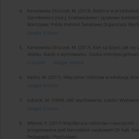
4.
Karwowska-Struczyk, M. (2013). Rodzice w przedszkolu –
Górnikiewicz (red.), Środowiskowe i językowe konteksty
Warszawa: Polski Komitet Światowej Organizacji Wyc
Google Scholar
5.
Karwowska-Struczyk, M. (2017). Kim są dzieci, jak si
żłobku. Nauki o wychowaniu. Studia Interdyscyplinarne
CrossRef
Google Scholar
6.
Kędra, M. (2011). Włączanie rodziców w edukację dzi
Google Scholar
7.
Łobocki, M. (1999). ABC wychowania. Lublin: Wydawn
Google Scholar
8.
Młynek, P. (2017) Współpraca rodziców i nauczycieli 
przygotowana pod kierunkiem naukowym Dr hab. Ewy J
Pedagogiki i Psychologii.