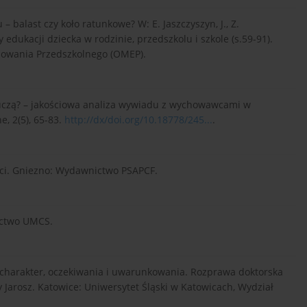
 balast czy koło ratunkowe? W: E. Jaszczyszyn, J., Z.
 edukacji dziecka w rodzinie, przedszkolu i szkole (s.59-91).
howania Przedszkolnego (OMEP).
ę uczą? – jakościowa analiza wywiadu z wychowawcami w
, 2(5), 65-83.
http://dx/doi.org/10.18778/245...
.
eci. Gniezno: Wydawnictwo PSAPCF.
ictwo UMCS.
– charakter, oczekiwania i uwarunkowania. Rozprawa doktorska
arosz. Katowice: Uniwersytet Śląski w Katowicach, Wydział