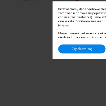
Streszczenie
Artykuł
(PDF)
Przetwarzamy dane osobowe zbiera
zachowaniu odbywa się poprzez d
cookies (tzw. ciasteczka). Dane, w
oraz w celu monitorowania ruchu
(
więcej
).
Możesz zmienić ustawienia cookie
niektóre funkcjonalności dostępne
Zgadzam się