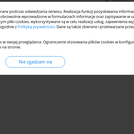
ne podczas odwiedzania serwisu. Realizacja funkcji pozyskiwania informacj
obrowolnie wprowadzone w formularzach informacje oraz zapisywanie w u
 tym pliki cookies, wykorzystywane są w celu realizacji usług, zapewnienia 
 zgodnie z
Polityką prywatności
. Dane są także zbierane i przetwarzane prze
s w swojej przeglądarce. Ograniczenie stosowania plików cookies w konfigur
 na stronie.
Nie zgadzam się