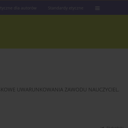
tyczne dla autorów
Standardy etyczne
SKOWE UWARUNKOWANIA ZAWODU NAUCZYCIEL.
Statystyki