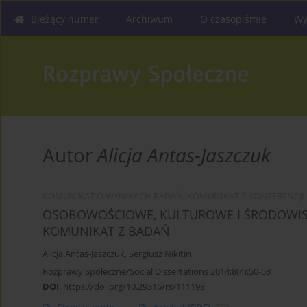
Bieżący numer
Archiwum
O czasopiśmie
Wy
Autor
Alicja Antas-Jaszczuk
KOMUNIKAT O WYNIKACH BADAŃ; KOMUNIKAT Z KONFERENCJI
OSOBOWOŚCIOWE, KULTUROWE I ŚRODOWI
KOMUNIKAT Z BADAŃ
Alicja Antas-Jaszczuk
,
Sergiusz Nikitin
Rozprawy Społeczne/Social Dissertations 2014;8(4):50-53
DOI
:
https://doi.org/10.29316/rs/111198