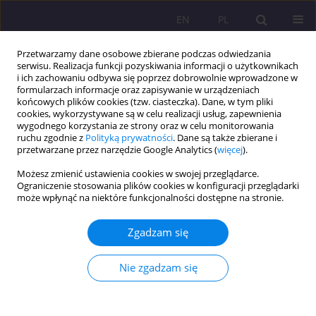
EN
PL
Przetwarzamy dane osobowe zbierane podczas odwiedzania
serwisu. Realizacja funkcji pozyskiwania informacji o użytkownikach
i ich zachowaniu odbywa się poprzez dobrowolnie wprowadzone w
formularzach informacje oraz zapisywanie w urządzeniach
końcowych plików cookies (tzw. ciasteczka). Dane, w tym pliki
cookies, wykorzystywane są w celu realizacji usług, zapewnienia
wygodnego korzystania ze strony oraz w celu monitorowania
ruchu zgodnie z
Polityką prywatności
. Dane są także zbierane i
przetwarzane przez narzędzie Google Analytics (
więcej
).
Autor
Aneta Zaremba
Możesz zmienić ustawienia cookies w swojej przeglądarce.
Ograniczenie stosowania plików cookies w konfiguracji przeglądarki
może wpłynąć na niektóre funkcjonalności dostępne na stronie.
ARTYKUŁ ORYGINALNY
Rynek lokali mieszkalnych w stolicach
Zgadzam się
województw Polski w latach 2019-2022
Aneta Dorota Zaremba
Nie zgadzam się
Rozprawy Społeczne/Social Dissertations 2024;18(1):74-86
DOI
:
https://doi.org/10.29316/rs/181177
Statystyki