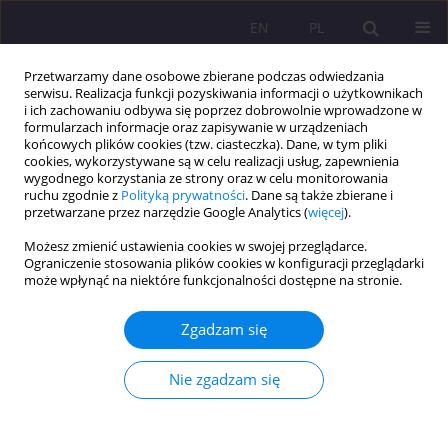
EN
PL
Przetwarzamy dane osobowe zbierane podczas odwiedzania
serwisu. Realizacja funkcji pozyskiwania informacji o użytkownikach
i ich zachowaniu odbywa się poprzez dobrowolnie wprowadzone w
formularzach informacje oraz zapisywanie w urządzeniach
końcowych plików cookies (tzw. ciasteczka). Dane, w tym pliki
cookies, wykorzystywane są w celu realizacji usług, zapewnienia
wygodnego korzystania ze strony oraz w celu monitorowania
ruchu zgodnie z
Polityką prywatności
. Dane są także zbierane i
przetwarzane przez narzędzie Google Analytics (
więcej
).
Autor
Anna Klim-Klimaszewska
Możesz zmienić ustawienia cookies w swojej przeglądarce.
Ograniczenie stosowania plików cookies w konfiguracji przeglądarki
ARTYKUŁ ORYGINALNY
może wpłynąć na niektóre funkcjonalności dostępne na stronie.
Alternatywna edukacja przedszkolna według
koncepcji pedagogicznej Carla Orffa
Zgadzam się
Anna Klim-Klimaszewska
Nie zgadzam się
Rozprawy Społeczne/Social Dissertations 2024;18(1):367-384
DOI
:
https://doi.org/10.29316/rs/190733
Statystyki