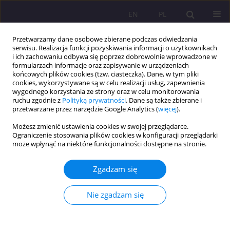
EN
PL
Przetwarzamy dane osobowe zbierane podczas odwiedzania
serwisu. Realizacja funkcji pozyskiwania informacji o użytkownikach
i ich zachowaniu odbywa się poprzez dobrowolnie wprowadzone w
formularzach informacje oraz zapisywanie w urządzeniach
końcowych plików cookies (tzw. ciasteczka). Dane, w tym pliki
cookies, wykorzystywane są w celu realizacji usług, zapewnienia
wygodnego korzystania ze strony oraz w celu monitorowania
ruchu zgodnie z
Polityką prywatności
. Dane są także zbierane i
przetwarzane przez narzędzie Google Analytics (
więcej
).
Autor
Anna Kocot
Możesz zmienić ustawienia cookies w swojej przeglądarce.
Ograniczenie stosowania plików cookies w konfiguracji przeglądarki
może wpłynąć na niektóre funkcjonalności dostępne na stronie.
ARTYKUŁ ORYGINALNY
Potencjał edukacyjny komiksu w czasie wojny
Zgadzam się
Marija Lavrenova
,
Anna Iwona Kocot
Rozprawy Społeczne/Social Dissertations 2022;16(1):301-315
Nie zgadzam się
DOI
:
https://doi.org/10.29316/rs/153515
Statystyki