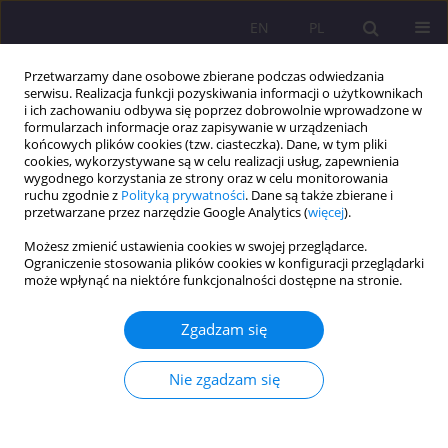
EN
PL
Przetwarzamy dane osobowe zbierane podczas odwiedzania
serwisu. Realizacja funkcji pozyskiwania informacji o użytkownikach
i ich zachowaniu odbywa się poprzez dobrowolnie wprowadzone w
formularzach informacje oraz zapisywanie w urządzeniach
końcowych plików cookies (tzw. ciasteczka). Dane, w tym pliki
cookies, wykorzystywane są w celu realizacji usług, zapewnienia
wygodnego korzystania ze strony oraz w celu monitorowania
ruchu zgodnie z
Polityką prywatności
. Dane są także zbierane i
przetwarzane przez narzędzie Google Analytics (
więcej
).
Autor
Ewa Humeniuk
Możesz zmienić ustawienia cookies w swojej przeglądarce.
Ograniczenie stosowania plików cookies w konfiguracji przeglądarki
ARTYKUŁ ORYGINALNY
może wpłynąć na niektóre funkcjonalności dostępne na stronie.
NASILENIE ZABURZEŃ DEPRESYJNYCH WŚRÓD
PACJENTÓW ONKOLOGICZNYCH
Zgadzam się
Ewa Humeniuk
,
Olga Dąbska
,
Aleksandra Krupa
Nie zgadzam się
Rozprawy Społeczne/Social Dissertations 2018;12(3):55-63
DOI
:
https://doi.org/10.29316/rs.2018.21
Statystyki