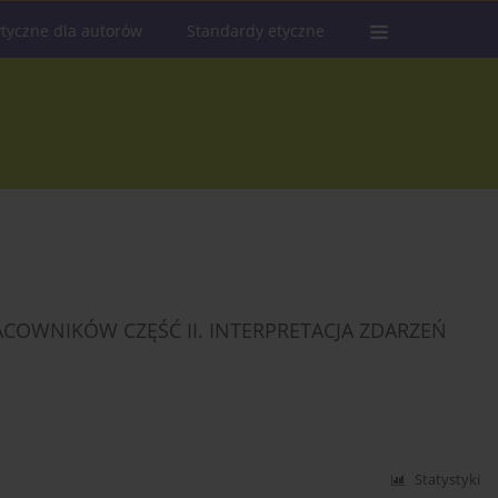
tyczne dla autorów
Standardy etyczne
OWNIKÓW CZĘŚĆ II. INTERPRETACJA ZDARZEŃ
Statystyki