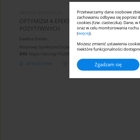
Przetwarzamy dane osobowe zbiera
ARTYKUŁ ORYGINALNY
zachowaniu odbywa się poprzez d
OPTYMIZM A EFEKTYWNOŚĆ ZAWODOWA PRAC
cookies (tzw. ciasteczka). Dane, w
POZYTYWNYCH
oraz w celu monitorowania ruchu
(
więcej
).
Ewelina Dresler
Możesz zmienić ustawienia cookie
Rozprawy Społeczne/Social Dissertations 2017;11(1):79-86
niektóre funkcjonalności dostępne
DOI
:
https://doi.org/10.29316/rs.2017.9
Streszczenie
Artykuł
(PDF)
Zgadzam się