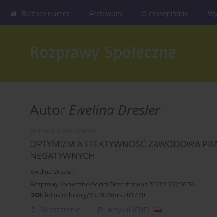
Bieżący numer
Archiwum
O czasopiśmie
Wy
Autor
Ewelina Dresler
ARTYKUŁ ORYGINALNY
OPTYMIZM A EFEKTYWNOŚĆ ZAWODOWA PRAC
NEGATYWNYCH
Ewelina Dresler
Rozprawy Społeczne/Social Dissertations 2017;11(2):50-56
DOI
:
https://doi.org/10.29316/rs.2017.18
Streszczenie
Artykuł
(PDF)