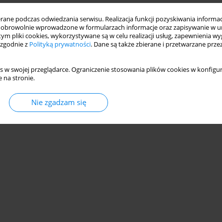
ne podczas odwiedzania serwisu. Realizacja funkcji pozyskiwania informacj
obrowolnie wprowadzone w formularzach informacje oraz zapisywanie w u
OWNIKÓW CZĘŚĆ I. INTERPRETACJA ZDARZEŃ
 tym pliki cookies, wykorzystywane są w celu realizacji usług, zapewnienia 
 zgodnie z
Polityką prywatności
. Dane są także zbierane i przetwarzane prze
s w swojej przeglądarce. Ograniczenie stosowania plików cookies w konfigur
 na stronie.
Statystyki
Nie zgadzam się