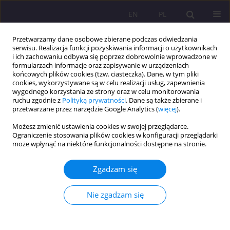
EN
PL
Przetwarzamy dane osobowe zbierane podczas odwiedzania
serwisu. Realizacja funkcji pozyskiwania informacji o użytkownikach
i ich zachowaniu odbywa się poprzez dobrowolnie wprowadzone w
formularzach informacje oraz zapisywanie w urządzeniach
końcowych plików cookies (tzw. ciasteczka). Dane, w tym pliki
cookies, wykorzystywane są w celu realizacji usług, zapewnienia
wygodnego korzystania ze strony oraz w celu monitorowania
ruchu zgodnie z
Polityką prywatności
. Dane są także zbierane i
przetwarzane przez narzędzie Google Analytics (
więcej
).
1/2017 vol. 11
Możesz zmienić ustawienia cookies w swojej przeglądarce.
Ograniczenie stosowania plików cookies w konfiguracji przeglądarki
ARTYKUŁ ORYGINALNY
może wpłynąć na niektóre funkcjonalności dostępne na stronie.
OPTYMIZM A EFEKTYWNOŚĆ
Zgadzam się
ZAWODOWA PRACOWNIKÓW
Nie zgadzam się
CZĘŚĆ I. INTERPRETACJA
ZDARZEŃ POZYTYWNYCH