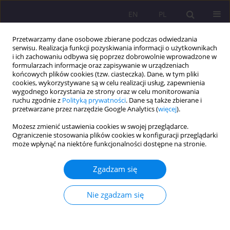
EN
PL
Przetwarzamy dane osobowe zbierane podczas odwiedzania
serwisu. Realizacja funkcji pozyskiwania informacji o użytkownikach
i ich zachowaniu odbywa się poprzez dobrowolnie wprowadzone w
formularzach informacje oraz zapisywanie w urządzeniach
końcowych plików cookies (tzw. ciasteczka). Dane, w tym pliki
cookies, wykorzystywane są w celu realizacji usług, zapewnienia
wygodnego korzystania ze strony oraz w celu monitorowania
ruchu zgodnie z
Polityką prywatności
. Dane są także zbierane i
przetwarzane przez narzędzie Google Analytics (
więcej
).
Słowo kluczowe
efektywność
Możesz zmienić ustawienia cookies w swojej przeglądarce.
Ograniczenie stosowania plików cookies w konfiguracji przeglądarki
JAK BUDOWAĆ POZYTYWNE NASTAWIENIE
może wpłynąć na niektóre funkcjonalności dostępne na stronie.
UCZĄCYCH SIĘ DO NAUCZANEGO JĘZYKA
OBCEGO I UCZYĆ EFEKTYWNIE
Zgadzam się
Urszula Szalast-Bytys
Nie zgadzam się
Rozprawy Społeczne/Social Dissertations 2011;5(1):125-134
DOI
:
https://doi.org/10.29316/rs/111302
Statystyki