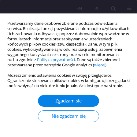
EN
PL
Przetwarzamy dane osobowe zbierane podczas odwiedzania
serwisu. Realizacja funkcji pozyskiwania informacji o użytkownikach
i ich zachowaniu odbywa się poprzez dobrowolnie wprowadzone w
formularzach informacje oraz zapisywanie w urządzeniach
końcowych plików cookies (tzw. ciasteczka). Dane, w tym pliki
cookies, wykorzystywane są w celu realizacji usług, zapewnienia
wygodnego korzystania ze strony oraz w celu monitorowania
ruchu zgodnie z
Polityką prywatności
. Dane są także zbierane i
przetwarzane przez narzędzie Google Analytics (
więcej
).
Autor
Weronika Hariasz
Możesz zmienić ustawienia cookies w swojej przeglądarce.
Ograniczenie stosowania plików cookies w konfiguracji przeglądarki
może wpłynąć na niektóre funkcjonalności dostępne na stronie.
ARTYKUŁ ORYGINALNY
Poziom stresu, aktywność fizyczna i ich wzajemne
Zgadzam się
powiązanie u studentów medycyny po pandemii
COVID-19: jednoośrodkowe badanie przekrojowe
Nie zgadzam się
Weronika Hariasz
,
Bartosz Colinso
,
Szymon Makles
,
Zofia Kuźnik
,
Magdalena Kloc
,
Aureliusz Kosendiak
Rozprawy Społeczne/Social Dissertations 2026;20(1):108-128